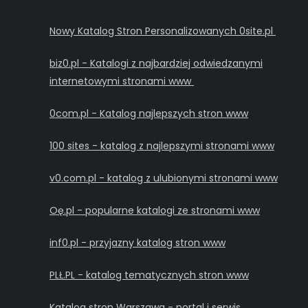
Nowy Katalog Stron Personalizowanych 0site.pl
biz0.pl - Katalogi z najbardziej odwiedzanymi
internetowymi stronami www
0com.pl - Katalog najlepszych stron www
100 sites - katalog z najlepszymi stronami www
v0.com.pl - katalog z ulubionymi stronami www
Oę.pl - popularne katalogi ze stronami www
inf0.pl - przyjazny katalog stron www
PLŁ.PL - katalog tematycznych stron www
Katalog stron Warszawa - portal i serwis