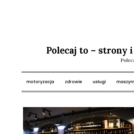
Skip
to
content
Polecaj to – strony 
Poleca
motoryzacja
zdrowie
usługi
maszyny