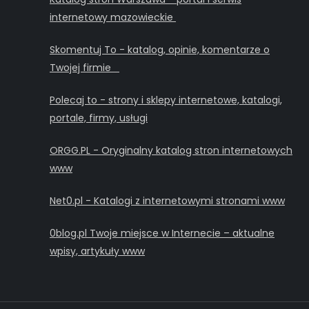
internetowy mazowieckie
Skomentuj To - katalog, opinie, komentarze o
Twojej firmie
Polecaj to - strony i sklepy internetowe, katalogi,
portale, firmy, usługi
ORGG.PL - Oryginalny katalog stron internetowych
www
Net0.pl - Katalogi z internetowymi stronami www
0blog.pl Twoje miejsce w Internecie – aktualne
wpisy, artykuły www